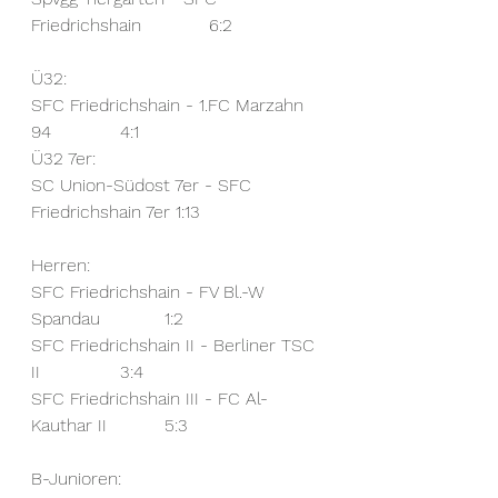
Friedrichshain		6:2
Ü32:
SFC Friedrichshain - 1.FC Marzahn 
94		4:1
Ü32 7er:
SC Union-Südost 7er - SFC 
Friedrichshain 7er 1:13
Herren:
SFC Friedrichshain - FV Bl.-W 
Spandau		1:2
SFC Friedrichshain II - Berliner TSC 
II		3:4
SFC Friedrichshain III - FC Al-
Kauthar II		5:3
B-Junioren: