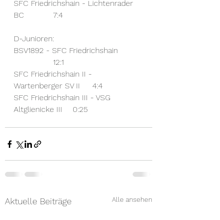
SFC Friedrichshain - Lichtenrader 
BC		7:4
D-Junioren:
BSV1892 - SFC Friedrichshain	
		12:1
SFC Friedrichshain II - 
Wartenberger SV II	4:4
SFC Friedrichshain III - VSG 
Altglienicke III	0:25
Alle ansehen
Aktuelle Beiträge