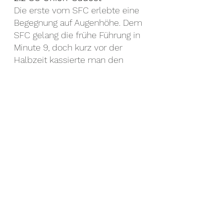
Die erste vom SFC erlebte eine 
Begegnung auf Augenhöhe. Dem 
SFC gelang die frühe Führung in 
Minute 9, doch kurz vor der 
Halbzeit kassierte man den 
Ausgleich von Union Südost in 
der Nachspielzeit der ersten 
Hälfte. Rein in Hälfte zwei, lange 
blieb es ruhig ehe Union Südost 
das Spiel drehte und in der 
75ten Minute auf 1:2 stellte. Der 
SFC schüttelte sich kurz und 
erzielte 5 Minuten später den 
Ausgleich zum 2:2 und damit 
auch den Endstand der Partie.