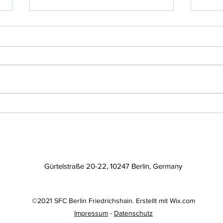
Einladung zur
Grüß
Mitgliederversammlung mit
Liebe
Wahl zum Vorstand 2025.
Am Freitag den 10.10.2025 um
Ehre
18.30 Uhr im Vereinsheim.
Freu
Tagesordnung: Begrüßung
Verei
Berichte der Abteilungen
wenig
(Fußball, Gesundheitssport,...
unser
Gürtelstraße 20-22, 10247 Berlin, Germany
©2021 SFC Berlin Friedrichshain. Erstellt mit Wix.com
Impressum
-
Datenschutz