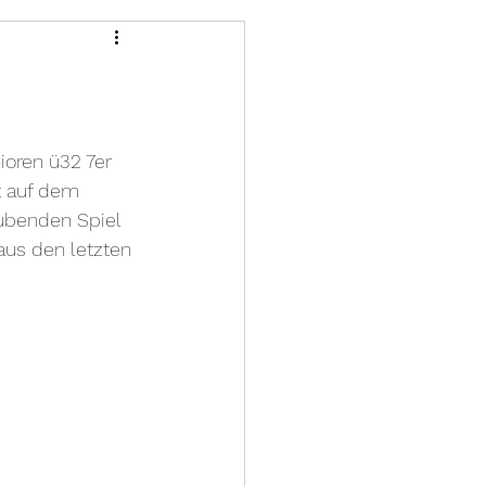
oren ü32 7er 
t auf dem 
ubenden Spiel 
aus den letzten 