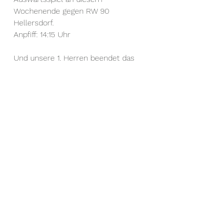
Wochenende gegen RW 90 
Hellersdorf.
Anpfiff: 14:15 Uhr
Und unsere 1. Herren beendet das 
Wochenende zuhause mit einem 
Spiel gegen den 1.FC Schöneberg.
Anpfiff: 14:30 Uhr
Alle ansehen
Aktuelle Beiträge