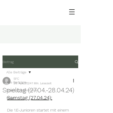
Beitrag
Alle Beiträge
SFC
Alle Beiträge
26. Apr. 2024
1 Min. Lesezeit
Spieltag (27.04.-28.04.24)
Spieltagsergebnisse
Samstag (27.04.24):
News
Die 1.E-Junioren startet mit einem 