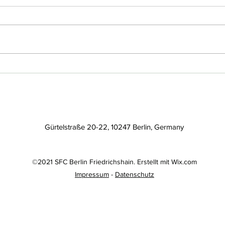
Liebe
Wahl zum Vorstand 2025.
Am Freitag den 10.10.2025 um
Ehre
18.30 Uhr im Vereinsheim.
Freu
Tagesordnung: Begrüßung
Verei
Berichte der Abteilungen
wenig
(Fußball, Gesundheitssport,...
unser
Gürtelstraße 20-22, 10247 Berlin, Germany
©2021 SFC Berlin Friedrichshain. Erstellt mit Wix.com
Impressum
-
Datenschutz