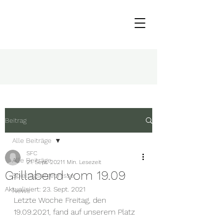
Beitrag
Alle Beiträge
SFC
Alle Beiträge
21. Sept. 2021
1 Min. Lesezeit
Grillabend vom 19.09
Spieltagsergebnisse
Aktualisiert:
23. Sept. 2021
News
Letzte Woche Freitag, den 
19.09.2021, fand auf unserem Platz 