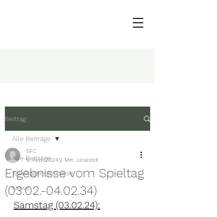
Beitrag
Alle Beiträge
SFC
Alle Beiträge
5. Feb. 2024
2 Min. Lesezeit
Ergebnisse vom Spieltag
Spieltagsergebnisse
(03.02.-04.02.34)
News
Samstag (03.02.24):