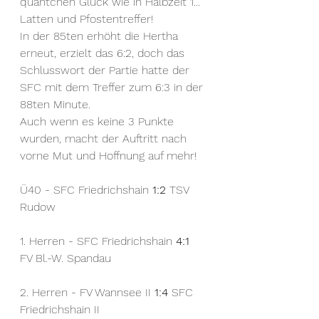
quäntchen Glück wie in Halbzeit 1... 
Latten und Pfostentreffer!
In der 85ten erhöht die Hertha 
erneut, erzielt das 6:2, doch das 
Schlusswort der Partie hatte der 
SFC mit dem Treffer zum 6:3 in der 
88ten Minute.
Auch wenn es keine 3 Punkte 
wurden, macht der Auftritt nach 
vorne Mut und Hoffnung auf mehr!
Ü40 - SFC Friedrichshain 
1:2
 TSV 
Rudow
1. Herren - SFC Friedrichshain 
4:1
FV Bl.-W. Spandau
2. Herren - FV Wannsee II 
1:4
 SFC 
Friedrichshain II