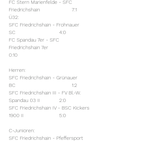
FC Stern Marienfelde - SFC 
Friedrichshain			7:1
Ü32:
SFC Friedrichshain - Frohnauer 
SC				4:0
FC Spandau 7er - SFC 
Friedrichshain 7er			
0:10
Herren:
SFC Friedrichshain - Grünauer 
BC					1:2
SFC Friedrichshain III - FV Bl.-W. 
Spandau 03 II		2:0
SFC Friedrichshain IV - BSC Kickers 
1900 II			5:0
C-Junioren:
SFC Friedrichshain - Pfeffersport	