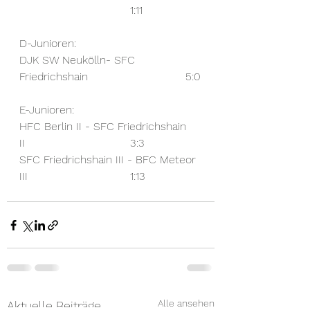
				1:11
D-Junioren:
DJK SW Neukölln- SFC 
Friedrichshain 				5:0
E-Junioren:
HFC Berlin II - SFC Friedrichshain 
II				3:3
SFC Friedrichshain III - BFC Meteor 
III				1:13
Alle ansehen
Aktuelle Beiträge